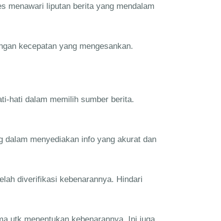
es menawari liputan berita yang mendalam
i dengan kecepatan yang mengesankan.
ti-hati dalam memilih sumber berita.
ang dalam menyediakan info yang akurat dan
lah diverifikasi kebenarannya. Hindari
ma utk menentukan kebenarannya. Ini juga