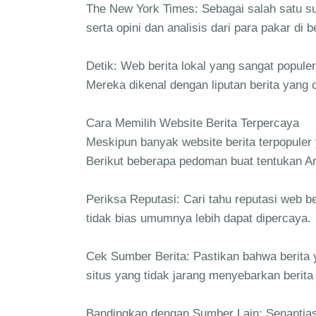
The New York Times: Sebagai salah satu su
serta opini dan analisis dari para pakar di
Detik: Web berita lokal yang sangat popule
Mereka dikenal dengan liputan berita yang 
Cara Memilih Website Berita Terpercaya
Meskipun banyak website berita terpopuler 
Berikut beberapa pedoman buat tentukan An
Periksa Reputasi: Cari tahu reputasi web b
tidak bias umumnya lebih dapat dipercaya.
Cek Sumber Berita: Pastikan bahwa berita y
situs yang tidak jarang menyebarkan berita
Bandingkan dengan Sumber Lain: Senantiasa