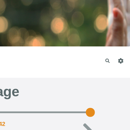
Recherche
age
42