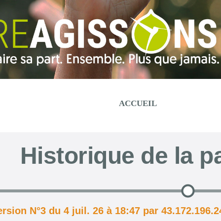
ACCUEIL
Historique de la p
ersion N°3 du 4 juil. 26 à 18:47 par 43.172.196.2