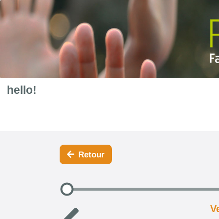
hello!
Retour
V