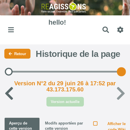
hello!
Recher
Historique de la page
Retour
Version N°2 du 29 juin 26 à 17:52 par
43.173.175.60
Version actuelle
Aperçu de
Modifs apportées par
Afficher le
cette version
cette version
code Wiki